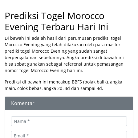
Prediksi Togel Morocco
Evening Terbaru Hari Ini
Di bawah ini adalah hasil dari perumusan prediksi togel
Morocco Evening yang telah dilakukan oleh para master
prediki togel Morocco Evening yang sudah sangat
berpengalaman sebelumnya. Angka prediksi di bawah ini
bisa sobat gunakan sebagai referensi untuk pemasangan
nomor togel Morocco Evening hari ini.
Prediksi di bawah ini mencakup BBFS (bolak balik), angka
main, colok bebas, angka 2d, 3d dan sampai 4d.
Komentar