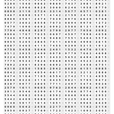
5
2
8
0
8
1
5
4
0
4
9
8
6
3
9
9
8
6
9
6
7
4
3
7
1
3
9
8
1
9
8
9
2
1
3
4
5
6
3
9
2
9
6
6
3
8
8
2
8
1
3
0
6
0
6
8
2
4
6
1
1
9
5
8
4
8
7
7
0
7
0
8
0
8
8
3
1
1
0
1
2
7
2
4
6
3
3
1
4
5
5
0
7
7
5
6
5
7
1
8
0
3
8
1
9
5
4
6
7
4
6
8
9
8
8
5
3
7
1
8
4
1
4
2
6
2
1
5
9
5
2
4
1
6
7
0
2
2
6
8
8
8
6
8
5
3
5
6
1
7
2
4
7
4
2
7
0
3
9
3
8
9
7
6
4
6
0
3
9
3
5
7
6
8
5
0
5
7
7
5
3
6
0
2
2
8
5
5
8
4
7
0
7
3
1
0
8
9
4
4
9
9
7
0
7
1
2
7
2
9
7
4
7
9
7
1
0
9
0
9
0
6
9
2
2
0
9
9
2
2
5
5
8
0
8
8
1
3
1
4
5
6
8
7
6
7
7
9
4
4
4
8
4
8
3
8
2
9
7
7
3
7
9
0
9
2
9
7
7
5
7
0
5
6
2
3
0
9
2
2
8
9
0
6
6
1
7
0
7
7
7
0
3
5
8
0
6
9
7
7
4
5
9
7
7
7
9
9
8
8
4
0
5
8
4
7
3
4
0
4
9
7
4
0
4
9
9
1
6
7
9
4
8
0
8
7
5
5
1
6
5
4
0
4
4
5
5
7
4
2
9
9
5
5
1
5
2
0
5
5
3
8
6
5
2
7
4
1
1
2
6
8
5
8
4
4
9
9
0
9
3
6
1
5
6
6
0
8
7
6
5
4
0
5
5
4
1
1
5
6
7
4
5
5
1
9
3
9
9
9
5
3
1
5
6
1
9
1
2
3
4
7
5
8
4
5
4
5
8
4
5
0
4
6
1
2
4
0
1
1
1
5
3
2
5
6
4
7
6
4
0
1
0
1
1
0
5
1
2
3
3
9
3
5
8
2
4
9
9
9
0
9
7
8
6
9
7
7
9
7
7
0
6
3
9
4
6
9
8
8
9
2
2
4
6
0
8
9
5
5
3
4
5
1
6
3
4
3
3
6
5
6
5
2
7
6
4
9
4
4
8
8
1
5
6
7
7
7
5
3
9
5
3
3
6
7
8
2
6
8
9
9
6
8
5
8
5
8
5
4
4
5
2
3
5
2
0
3
0
3
7
8
9
2
2
2
9
6
1
7
8
3
9
6
6
6
6
9
2
2
5
7
4
3
7
3
4
5
8
4
6
7
5
1
6
4
3
1
8
9
2
0
5
0
5
1
5
8
5
4
2
9
4
2
6
0
8
3
9
3
6
1
5
1
6
0
9
8
5
4
0
8
4
2
6
2
8
0
4
4
4
0
5
4
9
6
6
1
7
8
5
1
9
2
2
3
2
1
3
4
2
8
8
6
5
9
4
7
4
2
5
1
0
4
4
7
1
0
5
5
6
5
5
4
9
2
7
4
2
6
7
1
1
3
4
4
9
5
5
1
6
8
8
8
7
8
3
2
6
8
3
1
1
0
1
0
4
3
5
8
9
8
2
1
3
5
7
9
5
5
9
4
7
2
9
8
3
8
7
6
9
9
7
7
5
3
8
0
5
5
7
7
1
1
2
2
4
9
7
7
5
4
7
4
2
9
0
3
6
9
2
5
7
9
7
1
6
1
1
2
9
6
0
5
5
9
7
6
3
9
2
8
4
4
8
8
9
0
2
2
4
1
4
7
2
3
9
1
3
4
9
5
4
6
1
0
3
9
9
9
6
1
7
4
2
1
9
6
6
3
8
7
7
4
2
4
1
0
6
6
5
5
4
4
8
0
9
8
2
1
0
5
6
2
8
8
5
9
2
2
0
0
6
8
5
9
0
0
4
4
2
9
5
2
7
5
4
4
2
6
6
4
0
9
9
9
6
8
9
8
0
4
9
7
7
5
2
2
5
7
3
0
4
3
7
0
2
3
1
4
3
1
4
8
3
5
9
1
7
8
1
0
1
4
5
1
0
5
1
6
1
7
1
4
5
9
9
6
5
2
6
4
3
9
3
0
9
6
0
6
5
6
4
2
6
2
4
5
6
2
2
2
1
7
8
9
8
9
1
1
1
1
4
2
6
2
1
1
4
5
5
9
5
0
5
0
9
3
7
1
7
7
6
9
6
1
7
2
3
5
1
4
2
3
5
1
0
9
3
3
3
0
0
3
3