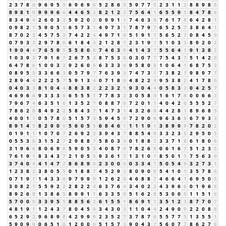
2
3
7
8
6
9
6
9
5
5
6
9
6
9
6
5
2
8
6
5
5
9
7
7
5
2
3
1
1
2
8
8
9
8
8
8
9
8
1
9
9
9
9
6
6
4
4
6
5
2
8
2
1
2
3
7
5
6
4
1
6
5
5
9
5
8
4
7
8
6
8
3
4
9
4
2
6
0
3
3
5
9
2
0
2
0
9
9
1
1
7
4
6
3
9
7
6
1
7
8
6
4
2
8
1
0
9
8
2
1
5
9
0
5
5
6
5
7
3
1
4
9
7
3
1
7
8
7
9
7
6
5
2
5
7
3
8
6
4
1
8
7
0
2
2
4
5
7
5
3
7
4
2
2
4
4
9
7
1
8
5
1
9
1
1
5
6
5
2
7
0
8
4
5
9
0
7
9
3
3
2
9
7
8
6
6
1
8
4
3
2
1
2
8
1
2
3
1
9
1
5
1
0
3
3
8
9
2
0
2
1
9
0
4
4
7
6
5
9
5
5
5
8
0
8
7
4
6
3
9
4
1
4
3
7
5
5
6
4
1
9
1
3
8
2
1
0
3
9
3
7
9
1
6
7
2
6
7
5
3
8
7
5
3
8
0
3
0
7
7
7
5
4
3
7
5
1
4
2
6
6
4
7
8
6
1
0
0
3
3
9
2
6
0
6
6
3
3
3
6
9
5
8
0
8
1
0
6
4
1
6
8
7
5
3
0
8
9
5
5
3
3
6
6
3
0
5
7
9
7
7
6
3
9
3
7
4
7
3
1
7
3
8
2
1
9
8
9
7
7
2
8
9
4
4
2
2
2
5
7
5
9
1
3
4
0
7
1
8
9
4
8
2
2
4
9
5
3
8
2
4
1
7
8
6
0
4
0
3
3
8
1
0
4
4
8
8
3
8
2
2
2
3
2
5
9
3
0
4
4
0
5
8
3
2
0
4
2
5
7
4
6
9
6
6
9
3
3
3
6
6
5
5
5
1
7
7
8
3
2
3
0
5
8
4
1
6
1
7
8
0
0
6
6
3
7
9
6
7
4
6
3
5
1
6
1
3
5
2
7
0
8
8
7
6
7
2
0
1
1
4
0
4
2
6
5
5
5
2
7
7
8
6
2
8
8
4
9
2
2
5
8
4
3
7
1
4
7
3
1
4
3
2
6
8
4
4
2
8
1
8
9
6
8
5
4
0
0
1
1
0
5
7
8
6
5
1
5
7
3
5
9
4
5
9
7
2
9
0
9
9
6
3
6
9
6
7
9
3
3
8
9
1
4
5
8
2
9
0
9
5
6
0
5
5
6
8
4
6
1
1
1
1
9
1
3
8
9
9
9
7
8
2
0
2
0
1
9
1
1
1
0
7
0
7
2
6
9
2
2
3
9
4
3
7
8
8
5
4
9
3
3
2
3
5
2
9
5
0
5
0
5
5
3
8
3
1
5
2
7
2
9
8
8
7
5
8
0
3
3
0
1
8
8
7
3
3
7
1
8
6
1
8
0
8
3
1
9
6
6
8
0
6
9
6
5
9
0
5
5
4
0
8
7
6
7
8
2
6
8
0
6
1
6
7
5
1
2
3
5
7
6
1
9
1
8
3
4
3
7
2
1
0
5
5
9
3
6
1
7
1
3
1
0
1
8
5
0
1
1
7
5
6
3
9
3
7
4
0
4
4
1
4
7
2
8
6
8
9
8
2
3
0
0
0
0
3
3
4
7
5
0
5
4
9
3
2
7
3
1
1
2
3
8
2
3
8
0
5
5
0
1
8
8
7
4
5
2
9
2
8
0
9
0
9
5
4
1
0
1
3
5
7
8
6
0
7
1
9
1
1
4
3
3
6
9
7
9
9
9
1
2
6
2
8
4
6
8
8
7
4
6
6
4
1
6
9
5
0
5
3
0
8
2
1
5
5
9
2
2
2
8
2
2
4
6
3
7
6
4
3
4
0
2
2
4
3
9
6
6
0
1
9
6
6
8
9
2
6
8
1
3
8
6
5
8
9
9
1
1
6
3
3
5
8
5
1
6
2
8
5
3
0
0
0
1
1
5
1
6
5
7
0
0
0
3
3
9
5
5
8
8
5
6
2
6
1
5
5
1
8
6
9
1
1
3
5
1
2
3
8
7
7
0
7
4
8
1
9
1
1
2
4
3
7
8
0
4
5
9
3
4
3
0
3
1
1
0
4
4
2
4
9
0
9
2
2
0
8
8
6
5
2
9
2
9
6
8
9
8
4
2
9
9
9
2
3
5
2
7
3
7
8
7
6
5
5
7
7
5
1
3
5
5
1
5
9
0
9
9
0
6
5
1
6
1
2
0
0
0
5
1
5
7
3
9
0
4
3
7
5
6
0
7
7
8
6
2
7
9