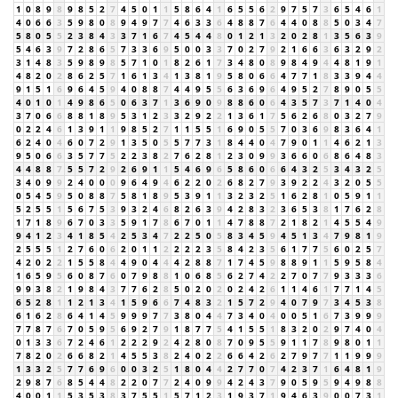
1
0
8
9
8
9
8
5
2
7
4
5
0
1
1
5
8
6
4
1
6
5
5
6
2
9
7
5
7
3
6
5
4
6
1
4
0
6
6
3
5
9
8
0
8
9
4
9
7
7
4
6
3
3
6
4
8
8
7
6
4
4
0
8
8
5
0
3
4
7
5
8
0
5
5
2
3
8
4
3
3
7
1
6
7
4
5
4
4
8
0
1
2
1
3
2
0
2
8
1
3
5
6
3
9
5
4
6
3
9
7
2
8
6
5
7
3
3
6
9
5
0
0
3
3
7
0
2
7
9
2
1
6
6
3
6
3
2
9
2
3
1
4
8
3
5
9
8
9
8
5
7
1
0
1
8
2
6
1
7
3
4
8
0
8
9
8
4
9
4
4
8
1
9
1
4
8
2
0
2
8
6
2
5
7
1
6
1
3
4
1
3
8
1
9
5
8
0
6
6
4
7
7
1
8
3
3
9
4
4
9
1
5
1
6
9
6
4
5
9
4
0
8
8
7
4
4
9
5
5
6
3
6
9
6
4
9
5
2
7
8
9
0
5
5
4
0
1
0
1
4
9
8
6
5
0
6
3
7
1
3
6
9
0
9
8
8
6
0
6
4
3
5
7
3
7
1
4
0
4
3
7
0
6
6
8
8
1
8
9
5
3
1
2
3
3
2
9
2
2
1
3
6
1
7
5
6
2
6
8
0
3
2
7
9
0
2
2
4
6
1
3
9
1
1
9
8
5
2
7
1
1
5
5
1
6
9
0
5
5
7
0
3
6
9
8
3
6
4
1
6
2
4
0
4
6
0
7
2
9
1
3
5
0
5
5
7
7
3
1
8
4
4
0
4
7
9
0
1
1
4
6
2
1
3
9
5
0
6
6
3
5
7
7
5
2
2
3
8
2
7
6
2
8
1
2
3
0
9
9
3
6
6
0
6
8
6
4
8
3
4
4
8
8
7
5
5
7
2
9
2
6
9
1
1
5
4
6
9
6
5
8
6
0
6
6
4
3
2
5
3
4
3
2
5
3
4
0
9
9
2
4
0
0
0
9
6
4
9
4
6
2
2
0
2
6
8
2
7
9
3
9
2
2
4
3
2
0
5
5
0
5
4
5
9
5
0
8
8
7
5
8
1
8
9
5
3
9
1
1
3
2
3
2
5
1
6
2
8
1
0
5
9
1
1
5
2
5
5
1
5
6
7
5
3
9
3
2
4
6
8
2
6
3
9
4
2
8
3
2
3
6
5
3
8
1
7
6
2
8
1
7
1
8
9
6
7
0
3
3
5
9
1
7
8
6
7
0
1
1
4
7
8
8
7
2
1
8
2
1
4
5
5
4
9
9
4
1
2
3
4
1
8
5
4
2
5
3
4
7
2
2
5
0
5
8
3
4
5
9
4
5
1
3
4
7
9
8
1
9
2
5
5
5
1
2
7
6
0
6
2
0
1
1
2
2
2
2
3
5
8
4
2
3
5
6
1
7
7
5
6
0
2
5
7
4
2
0
2
2
1
5
5
8
4
4
9
0
4
4
4
2
8
8
7
1
7
4
5
9
8
8
9
1
1
5
9
5
8
4
1
6
5
9
5
6
0
8
7
6
0
7
9
8
8
1
0
6
8
5
6
2
7
4
2
2
7
0
7
7
9
3
3
3
6
9
9
3
8
2
1
9
8
4
3
7
7
6
2
8
5
0
2
0
2
0
2
4
2
6
1
1
4
6
1
7
7
1
4
5
6
5
2
8
1
1
2
1
3
4
1
5
9
6
6
7
4
8
3
2
1
5
7
2
9
4
0
7
9
7
3
4
5
3
8
6
1
6
2
8
6
4
1
4
5
9
9
9
7
7
3
8
0
4
4
7
3
4
0
4
0
0
5
1
6
7
3
9
9
9
7
7
8
7
6
7
0
5
9
5
6
9
2
7
9
1
8
7
7
5
4
1
5
5
1
8
3
2
0
2
9
7
4
0
4
0
1
3
3
6
7
2
4
6
1
2
2
2
9
2
4
2
8
0
8
7
0
9
5
5
9
1
1
7
8
9
8
0
1
1
7
8
2
0
2
6
6
8
2
1
4
5
5
3
8
2
4
0
2
2
6
6
4
2
6
2
7
9
7
7
1
1
9
9
9
1
3
3
2
5
7
7
6
9
6
0
0
3
2
5
1
8
0
4
4
2
7
7
0
7
4
2
3
7
1
6
4
8
1
9
2
9
8
7
6
8
5
4
4
8
2
2
0
7
7
2
4
0
9
9
4
2
4
3
7
9
0
5
9
5
9
4
9
8
8
4
0
0
1
1
5
3
5
3
8
3
7
5
5
1
5
7
1
2
3
1
9
3
7
1
9
4
6
3
9
0
0
7
3
1