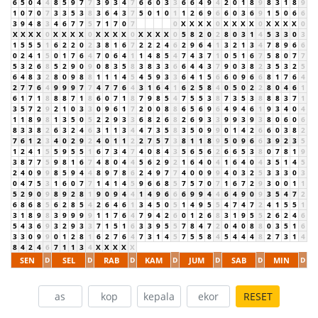
6
5
0
4
4
8
5
9
7
7
3
9
3
4
7
6
6
0
3
3
6
6
4
9
4
2
0
1
8
9
8
3
1
8
9
1
0
7
0
7
3
3
5
3
8
3
6
4
3
7
5
0
1
0
1
1
2
6
9
6
6
0
3
6
9
1
5
0
6
6
3
9
4
8
3
4
6
7
7
5
7
1
7
0
7
0
X
X
X
X
0
X
X
X
X
0
X
X
X
X
0
X
X
X
X
0
X
X
X
X
0
X
X
X
X
0
X
X
X
X
0
5
8
2
0
2
8
0
3
1
4
5
3
3
0
3
1
5
5
5
1
6
2
2
0
2
3
8
1
6
7
2
2
2
4
6
2
9
6
4
1
3
2
1
3
4
7
8
9
6
6
0
2
4
1
5
0
1
7
6
4
7
0
6
4
1
1
4
8
5
4
7
4
3
7
1
0
5
1
6
7
5
8
0
7
7
5
3
2
6
8
5
2
9
0
9
0
8
3
5
8
3
8
3
3
6
6
4
4
3
7
9
0
3
8
2
3
5
3
2
5
6
4
8
3
2
8
0
9
8
8
1
1
1
4
5
4
5
9
3
3
6
4
1
5
6
6
0
9
6
6
8
1
7
6
4
2
7
7
6
4
9
9
9
7
7
4
7
7
6
4
3
1
6
4
1
6
2
5
8
4
0
5
0
2
2
8
0
4
6
1
6
1
7
1
8
8
8
7
1
8
6
0
7
1
8
7
9
8
5
4
7
5
5
3
8
7
3
5
3
8
8
8
3
7
1
3
5
7
2
9
2
1
0
3
3
0
9
6
1
7
2
0
0
8
8
6
5
6
9
6
4
9
4
6
1
9
3
4
0
4
1
1
8
9
8
1
3
5
0
5
2
2
9
3
3
6
8
2
6
8
2
6
9
3
3
9
9
3
9
3
8
0
6
0
6
8
3
3
8
2
6
3
2
4
6
3
1
1
3
4
4
7
3
5
8
3
5
0
9
9
0
1
4
2
6
6
0
3
8
2
7
6
1
2
3
4
0
2
9
2
4
0
1
1
2
2
7
5
7
3
8
1
1
8
9
5
0
9
6
6
3
9
2
3
5
1
2
4
1
5
5
9
5
5
1
6
7
3
4
7
4
0
8
4
3
5
6
5
6
2
6
6
5
3
8
0
7
8
1
9
3
8
7
7
5
9
8
1
6
7
4
8
0
4
4
5
6
2
9
2
1
6
4
0
4
1
6
4
0
4
3
5
1
4
5
2
4
0
9
9
8
5
9
4
4
8
9
7
8
6
2
4
9
7
7
4
0
0
9
9
4
0
3
2
5
3
3
3
0
3
0
4
7
5
3
1
6
0
7
7
1
4
1
4
5
9
6
6
8
5
7
5
7
0
7
1
6
7
2
9
3
0
0
1
1
5
2
9
0
9
8
9
2
8
1
9
0
9
4
4
1
4
9
6
6
6
9
9
4
4
6
4
9
0
9
3
5
4
7
2
6
8
6
8
5
6
2
8
5
4
2
6
4
6
1
3
4
5
0
5
1
4
9
5
5
4
7
4
7
2
4
1
5
5
1
3
1
8
9
8
3
9
9
9
9
1
1
7
6
4
7
9
4
2
6
0
1
2
6
8
3
1
9
5
5
2
6
2
4
6
5
4
3
6
9
3
2
9
3
3
7
1
5
1
6
3
3
9
5
5
7
8
4
7
2
0
4
0
8
8
0
3
5
1
6
3
3
0
9
9
0
1
2
8
1
6
2
7
6
4
7
3
1
4
5
7
5
5
8
4
5
4
4
4
8
2
7
3
1
4
8
4
2
4
6
7
1
1
3
4
X
X
X
X
X
SEN
D
SEL
D
RAB
D
KAM
D
JUM
D
SAB
D
MIN
D
RESET