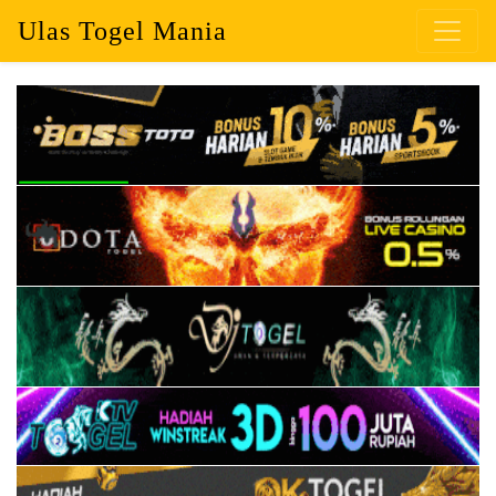
Ulas Togel Mania