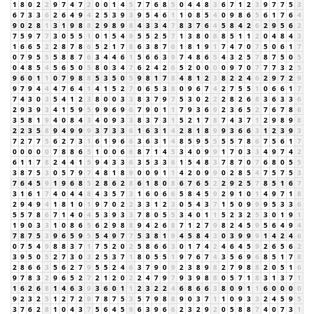
1
8
0
2
2
9
7
4
7
2
0
0
1
4
5
7
7
6
8
5
0
4
4
8
3
6
7
1
2
3
9
7
7
5
3
6
7
3
3
6
2
6
4
9
4
2
5
3
9
3
9
5
4
6
1
1
0
8
5
4
0
9
8
6
5
6
1
7
6
4
9
0
2
8
1
3
1
9
8
8
2
9
8
9
8
4
3
3
4
7
8
3
7
6
4
5
8
4
2
6
2
9
5
6
2
7
5
9
7
7
3
0
5
5
1
0
1
5
4
9
5
5
2
5
7
1
3
8
0
8
8
5
1
1
2
0
4
8
4
3
1
6
6
5
2
2
8
7
8
6
5
2
1
7
8
6
3
8
7
6
1
8
1
9
1
7
4
7
0
7
5
0
6
1
7
0
7
9
5
5
5
8
8
7
6
3
4
4
6
1
5
6
6
3
9
7
4
8
6
5
4
3
2
5
7
8
7
5
0
5
0
4
8
5
4
5
6
5
0
5
8
0
3
4
7
6
2
4
2
6
5
2
0
0
0
0
9
7
0
7
7
7
3
2
5
9
6
0
1
1
0
7
9
8
8
5
3
5
0
5
9
8
1
7
8
4
8
1
2
3
8
2
2
4
6
2
9
7
2
9
9
7
9
4
4
4
7
6
4
1
4
1
5
2
7
0
6
5
3
8
0
9
6
7
4
2
7
5
5
1
0
6
6
1
7
7
4
3
0
3
5
4
1
2
3
8
0
0
3
3
8
3
7
9
7
5
3
0
2
2
2
8
2
6
8
3
6
3
3
6
2
9
3
9
3
4
1
5
9
5
9
9
6
9
6
7
9
0
1
1
7
9
3
6
9
2
3
6
5
2
7
6
7
8
6
3
5
8
1
9
4
0
8
4
3
4
0
9
3
3
8
3
7
3
1
5
2
1
7
8
7
4
3
7
1
2
9
8
9
8
2
2
3
5
8
9
4
9
9
9
3
7
3
3
6
1
6
3
1
4
2
8
1
8
9
9
3
6
6
3
1
2
3
9
3
7
2
7
7
5
6
2
7
3
1
6
1
9
6
6
3
6
3
1
4
8
5
9
5
5
5
5
7
8
6
7
5
6
1
7
0
0
0
0
0
7
8
8
6
5
1
0
0
6
6
8
7
1
4
5
3
4
0
9
9
1
7
0
3
3
4
9
7
4
2
6
1
1
7
8
2
4
4
1
5
9
4
3
3
6
3
5
3
3
6
1
5
4
8
3
7
8
7
0
7
6
8
0
5
5
3
8
7
5
3
0
5
7
9
7
4
8
1
8
9
0
0
9
1
1
4
2
0
9
9
0
2
8
5
4
7
5
7
5
3
7
6
4
5
9
1
9
6
8
5
2
8
6
2
8
6
1
8
0
8
6
7
6
5
2
2
9
2
5
7
8
5
1
6
7
3
1
6
1
7
4
0
4
4
8
4
3
5
7
3
1
6
0
6
6
5
8
4
5
9
2
9
1
0
1
4
9
7
1
8
2
9
4
9
4
1
8
1
0
1
9
7
0
2
2
3
3
1
2
3
0
5
4
3
7
1
5
0
9
9
9
5
3
3
6
5
5
7
8
6
7
1
4
0
4
5
3
9
3
3
7
8
0
5
5
3
4
0
1
1
5
2
3
2
5
3
0
1
9
1
1
9
0
3
3
1
0
8
6
5
6
2
9
8
8
9
4
2
6
8
7
1
2
7
9
8
2
4
5
9
5
6
4
9
4
7
8
7
5
3
9
6
5
9
5
5
4
9
7
7
5
3
8
1
9
4
5
8
4
3
0
3
9
9
9
1
4
2
4
6
0
7
5
4
9
8
8
3
7
1
7
5
2
0
2
5
8
6
6
3
0
1
7
4
2
4
6
4
5
9
2
6
5
6
2
3
9
5
0
5
2
7
3
0
3
2
5
3
7
1
8
0
5
5
1
9
7
6
7
4
3
5
6
9
6
8
5
1
7
8
2
8
6
6
3
5
6
2
7
9
5
5
2
4
6
3
7
9
0
9
2
3
8
9
8
2
7
9
8
8
2
0
5
1
6
9
7
8
3
2
9
6
5
2
7
2
1
2
0
2
2
4
7
9
7
9
3
9
8
8
0
5
7
1
8
3
1
3
7
1
1
6
2
6
8
1
4
6
3
9
3
6
0
1
1
2
3
2
2
4
6
8
6
6
3
8
0
9
1
1
6
0
0
0
0
9
2
3
2
5
1
2
7
2
9
7
8
7
5
3
5
7
9
8
8
9
0
3
7
1
1
0
9
3
3
2
4
5
9
5
3
7
6
2
8
1
0
4
3
7
5
6
4
5
9
6
3
9
6
6
2
3
2
9
2
0
5
8
8
7
4
0
7
3
1